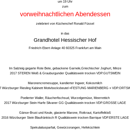
um 19 Uhr
zum
vorweihnachtlichen Abendessen
zelebriert von Küchenchef Ronald Füssel
in das
Grandhotel Hessischer Hof
Friedrich-Ebert-Anlage 40 60325 Frankfurt am Main
Im Salzteig gegarte Rote Bete, gebackene Garnele,Griechischer Joghurt, Minze
2017 STEREN Weiß & Grauburgunder Qualitätswein trocken VDP.GUTSWEIN
Maronencremesuppe, kandierter Ingwer, Kokosmilch
7 Würzburger Riesling Kabinett Motivbocksbeutel «FESTUNG MARIENBERG » VDP.ORTS
Poelierter Waller, Räucherfischsud, Wurzelgemüse, Meerrettich
2017 Würzburger Stein-Harfe Silvaner GG Qualitätswein trocken VDP.GROSSE LAGE
Gänse-Brust und Keule, glasierte Marone, Rotkraut, Kartoffelkloß
2016 Würzburger Stein Blaufränkisch R Qualitätswein trocken Barrique VDP.ERSTE LAGE
Spekulatiusparfait, Gewürzorangen, Hefeküchlein