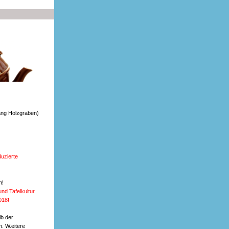
ang Holzgraben)
uzierte
n!
d Tafelkultur
018!
b der
. W.eitere