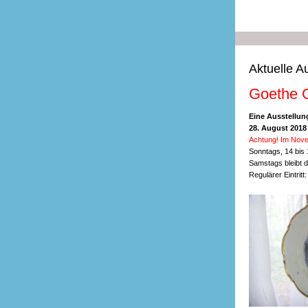
Aktuelle A
Goethe G
Eine Ausstellun
28. August 2018 
Achtung! Im Nove
Sonntags, 14 bis
Samstags bleibt
Regulärer Eintritt