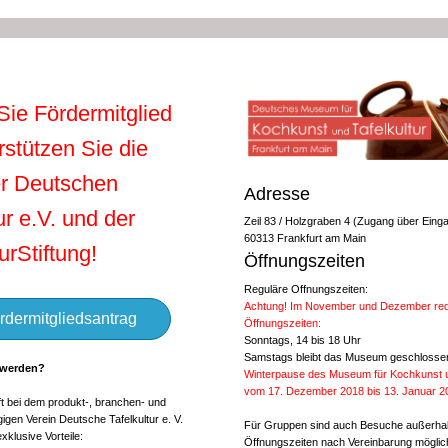
ie Fördermitglied
rstützen Sie die
er Deutschen
Adresse
ur e.V. und der
Zeil 83 / Holzgraben 4 (Zugang über Eing
60313 Frankfurt am Main
urStiftung!
Öffnungszeiten
Reguläre Offnungszeiten:
Achtung! Im November und Dezember red
rdermitgliedsantrag
Öffnungszeiten:
Sonntags, 14 bis 18 Uhr
Samstags bleibt das Museum geschlosse
 werden?
Winterpause des Museum für Kochkunst un
vom 17. Dezember 2018 bis 13. Januar 2
ft bei dem produkt-, branchen- und
igen Verein Deutsche Tafelkultur e. V.
Für Gruppen sind auch Besuche außerhal
exklusive Vorteile:
Öffnungszeiten nach Vereinbarung möglich