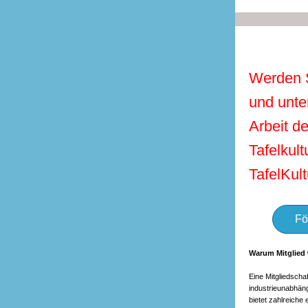
Werden S
und unte
Arbeit d
Tafelkult
TafelKult
Fö
Warum Mitglied
Eine Mitgliedscha
industrieunabhäng
bietet zahlreiche 