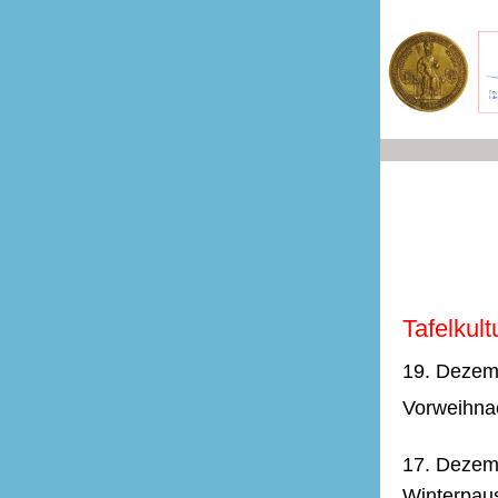
Tafelkul
19. Dezem
Vorweihna
17. Dezemb
Winterpau