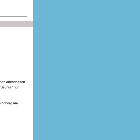
ichen Abendessen
"Sèvres" nun
 Kronberg am