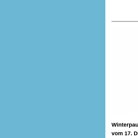
Winterpau
vom 17. D