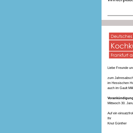
Liebe Freunde und
zum Jahresabschl
im Hessischen Ho
auch im Gault Milla
Vorankündigung
Mittwoch 30. Janu
Auf ein einsatzf
Ihr
Knut Günther