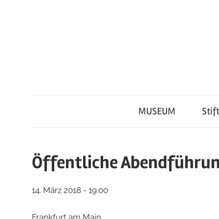
Zum
Inhalt
springen
Deutsches
Deutsche
Museum
für
MUSEUM
Stif
Tafelkultur
Kochkunst
und
e.V.
Tafelkultur
Öffentliche Abendführu
14. März 2018 - 19:00
Frankfurt am Main