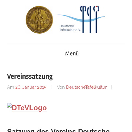
Zum
Inhalt
springen
Deutsches
Deutsche
Museum
Menü
für
Tafelkultur
Kochkunst
und
e.V.
Vereinssatzung
Tafelkultur
Am
26. Januar 2015
Von
DeutscheTafelkultur
Satzung des Vereins Deutsche