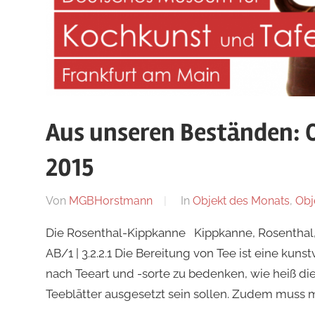
Aus unseren Beständen: O
2015
Am
Von
MGBHorstmann
In
Objekt des Monats
,
Obj
22.
Die Rosenthal-Kippkanne Kippkanne, Rosenthal, 
Oktober
AB/1 | 3.2.2.1 Die Bereitung von Tee ist eine kun
2015
nach Teeart und -sorte zu bedenken, wie heiß d
Teeblätter ausgesetzt sein sollen. Zudem muss