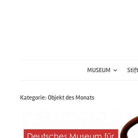
Zum
Inhalt
springen
Deutsches
Deutsche
Museum
für
MUSEUM
Stif
Tafelkultur
Kochkunst
und
e.V.
Tafelkultur
Kategorie:
Objekt des Monats