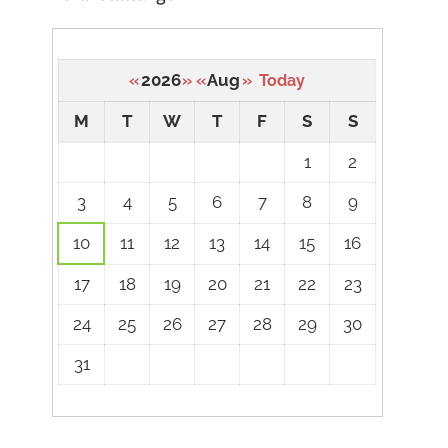
2026
Aug
«
»
«
»
Today
M
T
W
T
F
S
S
A
1
2
calendar
3
4
5
6
7
8
9
of
events
10
11
12
13
14
15
16
17
18
19
20
21
22
23
24
25
26
27
28
29
30
31