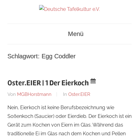
Zum
Inhalt
Deutsches
springen
Deutsche
Museum
Menü
für
Tafelkultur
Kochkunst
und
e.V.
Schlagwort:
Egg Coddler
Tafelkultur
Oster.EIER | 1 Der Eierkoch
Am
Von
MGBHorstmann
In
Oster.EIER
30.
Nein, Eierkoch ist keine Berufsbezeichnung wie
März
Soßenkoch (Saucier) oder Eierdieb. Der Eierkoch ist ein
2020
Gerät zum Kochen von Eiern im Glas. Während das
traditionelle Ei im Glas nach dem Kochen und Pellen