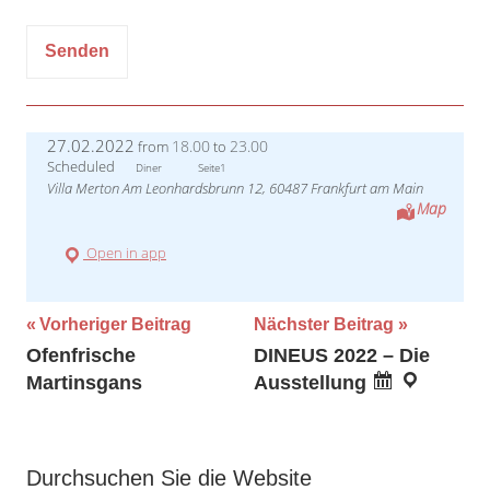
27.02.2022
18.00
23.00
from
to
Scheduled
Diner
Seite1
Villa Merton Am Leonhardsbrunn 12, 60487 Frankfurt am Main
Map
Open in app
Beitragsnavigation
Vorheriger Beitrag
Nächster Beitrag
Ofenfrische
DINEUS 2022 – Die
Martinsgans
Ausstellung
Durchsuchen Sie die Website