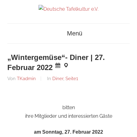
Zum
Inhalt
Deutsches
springen
Deutsche
Museum
Menü
für
Tafelkultur
Kochkunst
und
e.V.
„Wintergemüse“- Diner | 27.
Tafelkultur
Februar 2022
Am
Von
TKadmin
In
Diner
,
Seite1
14.
Februar
2022
bitten
ihre Mitglieder und interessierten Gäste
am Sonntag, 27. Februar 2022