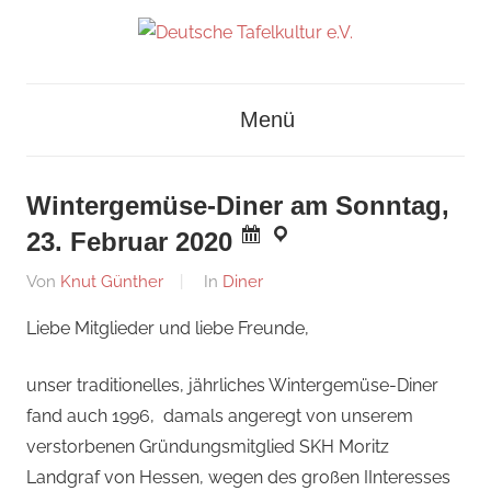
Zum
Inhalt
Deutsches
springen
Deutsche
Museum
Menü
für
Tafelkultur
Kochkunst
und
e.V.
Wintergemüse-Diner am Sonntag,
Tafelkultur
23. Februar 2020
Am
Von
Knut Günther
In
Diner
2.
Liebe Mitglieder und liebe Freunde,
Februar
2020
unser traditionelles, jährliches Wintergemüse-Diner
fand auch 1996, damals angeregt von unserem
verstorbenen Gründungsmitglied SKH Moritz
Landgraf von Hessen, wegen des großen IInteresses