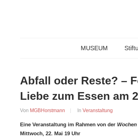
Zum
Inhalt
springen
Deutsches
Deutsche
Museum
für
MUSEUM
Stift
Tafelkultur
Kochkunst
und
e.V.
Tafelkultur
Abfall oder Reste? – 
Liebe zum Essen am 2
Am
Von
MGBHorstmann
In
Veranstaltung
23.
Eine Veranstaltung im Rahmen von der
Wochen 
Juli
Mittwoch, 22. Mai 19 Uhr
2019