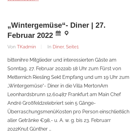
„Wintergemüse“- Diner | 27.
Februar 2022
Am
Von
TKadmin
In
Diner
,
Seite1
14.
bittenihre Mitglieder und interessierten Gäste am
Februar
Sonntag, 27. Februar 2022ab 18 Uhr zum Fürst von
2022
Metternich Riesling Sekt Empfang und um 19 Uhr zum
„Wintergemüse“- Diner in die Villa MertonAm
Leonhardsbrunn 12,60487 Frankfurt am Main Chef
André Großfeldzelebriert sein 5 Gänge-
ÜberraschungsmenüKosten pro Person einschließlich
aller Getränke €98,- u. A. w. g. bis 23. Februarr
2022Knut Günther …