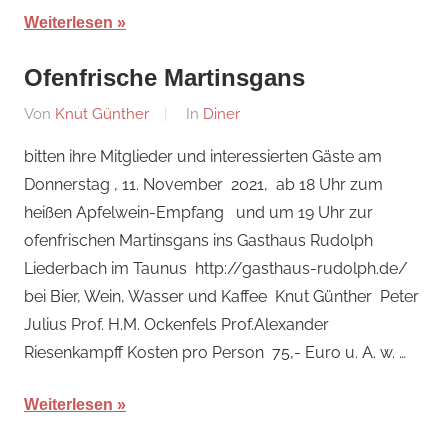
Weiterlesen
Ofenfrische Martinsgans
Am
Von
Knut Günther
In
Diner
24.
bitten ihre Mitglieder und interessierten Gäste am
Oktober
Donnerstag , 11. November 2021, ab 18 Uhr zum
2021
heißen Apfelwein-Empfang und um 19 Uhr zur
ofenfrischen Martinsgans ins Gasthaus Rudolph
Liederbach im Taunus http://gasthaus-rudolph.de/
bei Bier, Wein, Wasser und Kaffee Knut Günther Peter
Julius Prof. H.M. Ockenfels Prof.Alexander
Riesenkampff Kosten pro Person 75,- Euro u. A. w. …
Weiterlesen