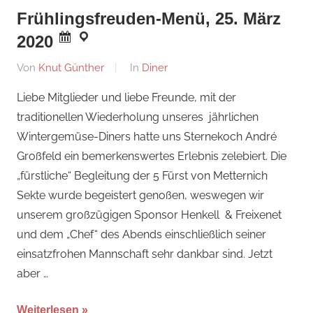
Frühlingsfreuden-Menü, 25. März
2020
Am
Von
Knut Günther
In
Diner
14.
Liebe Mitglieder und liebe Freunde, mit der
Februar
traditionellen Wiederholung unseres jährlichen
2022
Wintergemüse-Diners hatte uns Sternekoch André
Großfeld ein bemerkenswertes Erlebnis zelebiert. Die
„fürstliche“ Begleitung der 5 Fürst von Metternich
Sekte wurde begeistert genoßen, weswegen wir
unserem großzügigen Sponsor Henkell & Freixenet
und dem „Chef“ des Abends einschließlich seiner
einsatzfrohen Mannschaft sehr dankbar sind. Jetzt
aber …
Weiterlesen