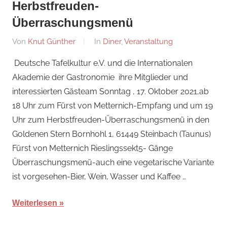
Herbstfreuden-
Überraschungsmenü
Am
Von
Knut Günther
In
Diner
,
Veranstaltung
10.
Deutsche Tafelkultur e.V. und die Internationalen
Oktober
Akademie der Gastronomie ihre Mitglieder und
2021
interessierten Gästeam Sonntag , 17. Oktober 2021,ab
18 Uhr zum Fürst von Metternich-Empfang und um 19
Uhr zum Herbstfreuden-Überraschungsmenü in den
Goldenen Stern Bornhohl 1, 61449 Steinbach (Taunus)
Fürst von Metternich Rieslingssekt5- Gänge
Überraschungsmenü-auch eine vegetarische Variante
ist vorgesehen-Bier, Wein, Wasser und Kaffee …
Weiterlesen