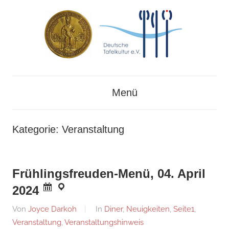
Zum
Inhalt
springen
Deutsches
Deutsche
Museum
Menü
für
Tafelkultur
Kochkunst
und
e.V.
Kategorie:
Veranstaltung
Tafelkultur
Frühlingsfreuden-Menü, 04. April
2024
Am
Von
Joyce Darkoh
In
Diner
,
Neuigkeiten
,
Seite1
,
28.
Veranstaltung
,
Veranstaltungshinweis