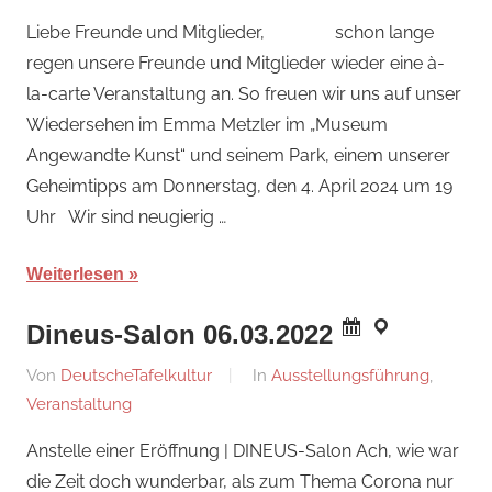
März
Liebe Freunde und Mitglieder, schon lange
2024
regen unsere Freunde und Mitglieder wieder eine à-
la-carte Veranstaltung an. So freuen wir uns auf unser
Wiedersehen im Emma Metzler im „Museum
Angewandte Kunst“ und seinem Park, einem unserer
Geheimtipps am Donnerstag, den 4. April 2024 um 19
Uhr Wir sind neugierig …
Weiterlesen
Dineus-Salon 06.03.2022
Am
Von
DeutscheTafelkultur
In
Ausstellungsführung
,
19.
Veranstaltung
Februar
Anstelle einer Eröffnung | DINEUS-Salon Ach, wie war
2022
die Zeit doch wunderbar, als zum Thema Corona nur