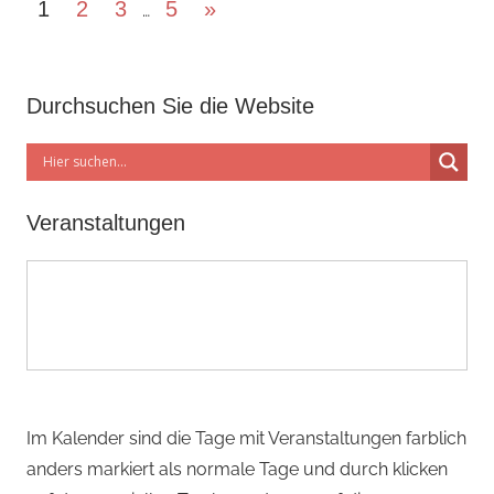
Beitragsnavigation
Nächste
1
2
3
5
»
…
Beiträge
Durchsuchen Sie die Website
Veranstaltungen
Im Kalender sind die Tage mit Veranstaltungen farblich
anders markiert als normale Tage und durch klicken