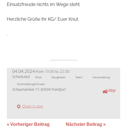
Einsatzfreude nichts im Wege steht.
Herzliche Grüße Ihr KG/ Euer Knut
.
04.04.2024
19.00
22.00
from
to
Scheduled
Diner
Neuigkeiten
Seite1
Veranstaltung
Veranstaltungshinweis
Schaumainkai 17, 60594 Frankfurt
Map
Open in app
Beitragsnavigation
Vorheriger Beitrag
Nächster Beitrag