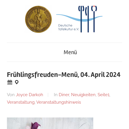
Zum
Inhalt
springen
Deutsches
Deutsche
Museum
Menü
für
Tafelkultur
Kochkunst
und
e.V.
Frühlingsfreuden-Menü, 04. April 2024
Tafelkultur
Am
Von
Joyce Darkoh
In
Diner
,
Neuigkeiten
,
Seite1
,
28.
Veranstaltung
,
Veranstaltungshinweis
März
2024