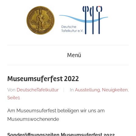
Zum
Inhalt
springen
Deutsches
Deutsche
Museum
Menü
für
Tafelkultur
Kochkunst
und
e.V.
Museumsuferfest 2022
Tafelkultur
Am
Von
DeutscheTafelkultur
In
Ausstellung
,
Neuigkeiten
,
26.
Seite1
August
Am Museumsuferfest beteiligen wir uns am
2022
Museumswochenende
Sonderöffnungszeiten Museumsuferfest 2022