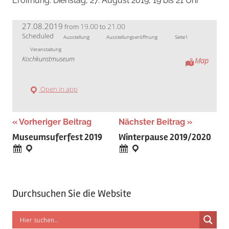
Eröffnung: Dienstag, 27. August 2019, 19 bis 21 Uhr
27.08.2019
19.00
21.00
from
to
Scheduled
Ausstellung
Ausstellungseröffnung
Seite1
Veranstaltung
Kochkunstmuseum
Map
Open in app
Beitragsnavigation
Vorheriger Beitrag
Nächster Beitrag
Museumsuferfest 2019
Winterpause 2019/2020
Durchsuchen Sie die Website