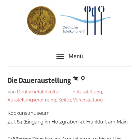
Zum
Inhalt
springen
Deutsches
Deutsche
Museum
Menü
für
Tafelkultur
Kochkunst
und
e.V.
Die Daueraustellung
Tafelkultur
Am
Von
DeutscheTafelkultur
In
Ausstellung
,
15.
Ausstellungseröffnung
,
Seite1
,
Veranstaltung
August
Kockunstmuseum
2019
Zeil 83 (Eingang im Holzgraben 4), Frankfurt am Main